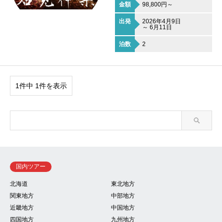
金額
98,800円～
出発
2026年4月9日
～ 6月11日
泊数
2
1件中 1件を表示
国内ツアー
北海道
東北地方
関東地方
中部地方
近畿地方
中国地方
四国地方
九州地方