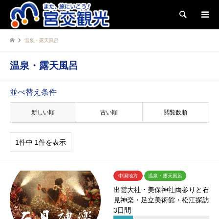
検索
温泉・露天風呂
温泉・露天風呂
並べ替え条件
新しい順
古い順
閲覧数順
1件中 1件を表示
中国地方
温泉・露天風呂
出雲大社・美保神社両参りと石
見神楽・足立美術館・松江探訪
3日間