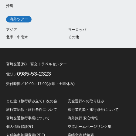
沖縄
海外ツアー
アジア
ヨーロッパ
北米・中南米
その他
宮崎交通(株) 宮交トラベルセンター
0985-53-2323
電話／
受付時間／10:00～17:00(水曜・土曜休み)
また旅（旅行積み立て）友の会
安全運行への取り組み
旅行業約款・旅行条件について
旅行業約款・旅行条件について
宮崎交通旅行事業について
海外旅行 安心情報
個人情報保護方針
空港ホームページリンク集
未成年参加同意書(PDF)
宮崎空港 時刻表