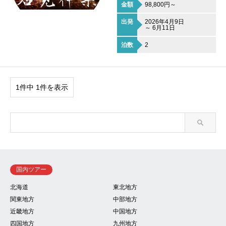
金額
98,800円～
出発
2026年4月9日
～ 6月11日
泊数
2
1件中 1件を表示
国内ツアー
北海道
東北地方
関東地方
中部地方
近畿地方
中国地方
四国地方
九州地方