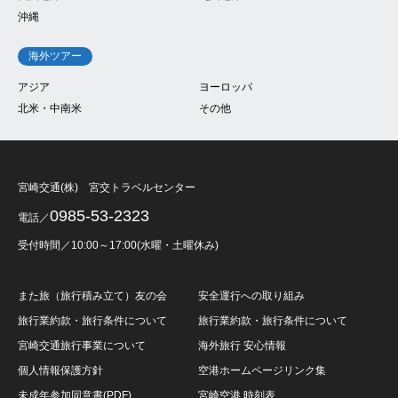
沖縄
海外ツアー
アジア
ヨーロッパ
北米・中南米
その他
宮崎交通(株) 宮交トラベルセンター
0985-53-2323
電話／
受付時間／10:00～17:00(水曜・土曜休み)
また旅（旅行積み立て）友の会
安全運行への取り組み
旅行業約款・旅行条件について
旅行業約款・旅行条件について
宮崎交通旅行事業について
海外旅行 安心情報
個人情報保護方針
空港ホームページリンク集
未成年参加同意書(PDF)
宮崎空港 時刻表