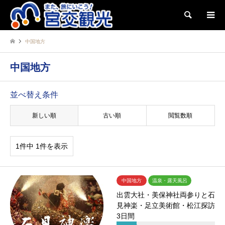
検索
中国地方
中国地方
並べ替え条件
新しい順
古い順
閲覧数順
1件中 1件を表示
中国地方
温泉・露天風呂
出雲大社・美保神社両参りと石
見神楽・足立美術館・松江探訪
3日間