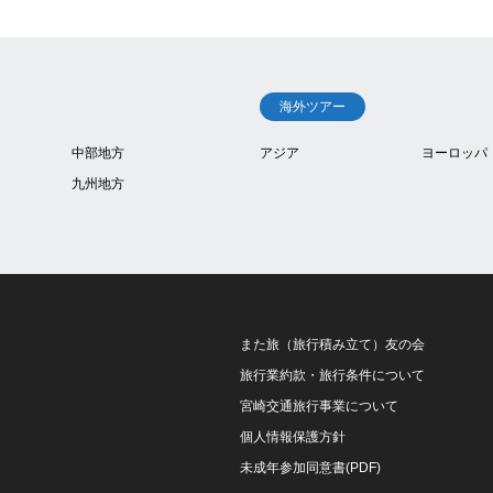
海外ツアー
中部地方
アジア
ヨーロッパ
九州地方
また旅（旅行積み立て）友の会
旅行業約款・旅行条件について
宮崎交通旅行事業について
個人情報保護方針
未成年参加同意書(PDF)