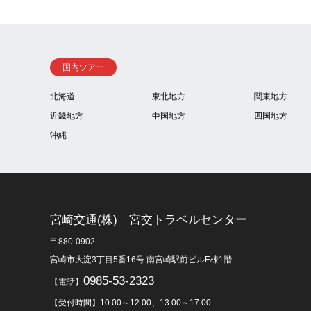
国内ツアー
北海道
東北地方
関東地方
近畿地方
中国地方
四国地方
沖縄
宮崎交通(株) 宮交トラベルセンター
〒880-0902
宮崎市大淀3丁目5番16号 南宮崎駅前ビルE棟1階
0985-53-2323
【電話】
【受付時間】10:00～12:00、13:00～17:00