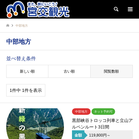
検索
中部地方
中部地方
並べ替え条件
新しい順
古い順
閲覧数順
1件中 1件を表示
中部地方
ネット予約可
黒部峡谷トロッコ列車と立山ア
ルペンルート3日間
金額
119,800円～